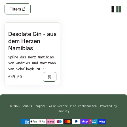
tune
Filters
Vergrößern
Desolate Gin - aus
dem Herzen
Namibias
Spüre das Herz Namibias.
Von Andries und Marizaan
van Schalkwyk 2017
gegründet, wird der
Regulärer Preis
shopping_cart
€49,00
Desolate Gin in kleinen
handsignierten Chargen
in der Copper & Coal
Destillerie bei der
Hafenstadt Walvis Bay
© 2026
Bohn´s Etagere
. Alle Rechte sind vorbehalten Powered by
handgefertigt. Als
Shopify
Rarität überzeugt er
durch Klassik und die
Zahlungsmöglichkeiten