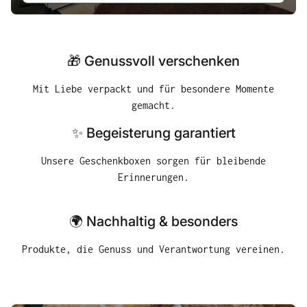
Pasta-Kreationen oder als feiner Aufstrich.
Himbeere (
Eine stilvolle Geschenkbox, die Genuss und
Highlight fü
Freude perfekt vereint
Sekt Rosé 
einen stil
🎁 Genussvoll verschenken
Rundwaffel
(175g):Fei
Mit Liebe verpackt und für besondere Momente
Eberhardt 
gemacht.
Anlass. Die Geburtstagsbox – das ideale
Geschenk, 
✨ Begeisterung garantiert
schenken!
Unsere Geschenkboxen sorgen für bleibende
Erinnerungen.
🌍 Nachhaltig & besonders
Produkte, die Genuss und Verantwortung vereinen.