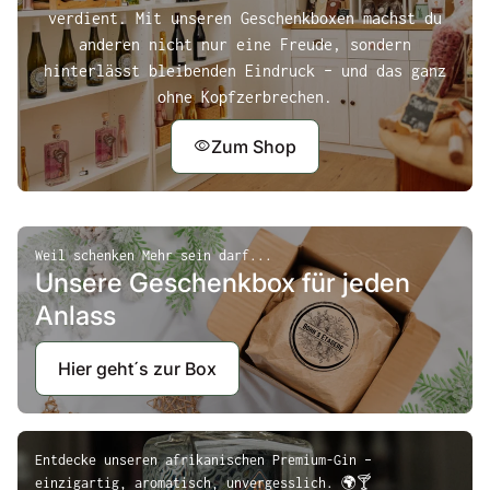
verdient. Mit unseren Geschenkboxen machst du
anderen nicht nur eine Freude, sondern
hinterlässt bleibenden Eindruck – und das ganz
ohne Kopfzerbrechen.
visibility
Zum Shop
(Link öffnet in neuem Tab/Fen
(Link öffnet in neuem Tab/Fen
Weil schenken Mehr sein darf...
Unsere Geschenkbox für jeden
Anlass
Hier geht´s zur Box
Entdecke unseren afrikanischen Premium-Gin –
einzigartig, aromatisch, unvergesslich. 🌍🍸