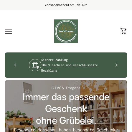
Zum Inhalt springen
Versandkostenfrei ab 60€
Startseite
0
shopping_cart
Meine
Mobile Navigation
0
shopping_cart
Meinen Warenkorb ansehen
Startseite
Sichere Zahlung
chevron_left
assured_workload
chevron_right
100 % sichere und verschlüsselte
Bezahlung
BOHN´S Etagere
Immer das passende
Geschenk
ohne Grübelei.
Besondere Menschen haben besondere Geschenke