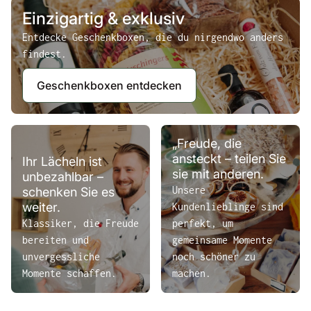
Einzigartig & exklusiv
Entdecke Geschenkboxen, die du nirgendwo anders
findest.
Geschenkboxen entdecken
„Freude, die
ansteckt – teilen Sie
Ihr Lächeln ist
sie mit anderen.
unbezahlbar –
Unsere
schenken Sie es
weiter.
Kundenlieblinge sind
Klassiker, die Freude
perfekt, um
bereiten und
gemeinsame Momente
unvergessliche
noch schöner zu
Momente schaffen.
machen.