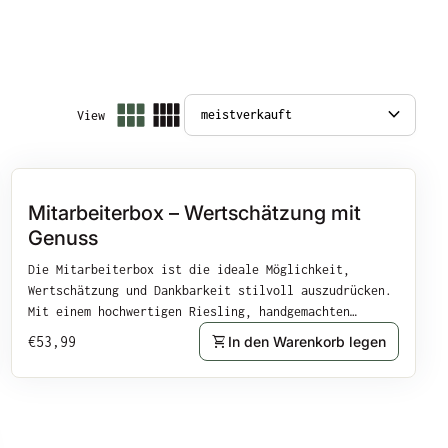
expand_more
View
Vergrößern
Mitarbeiterbox – Wertschätzung mit
Genuss
Die Mitarbeiterbox ist die ideale Möglichkeit,
Wertschätzung und Dankbarkeit stilvoll auszudrücken.
Mit einem hochwertigen Riesling, handgemachten
Spezialitäten und feinsten Genussprodukten bietet sie
Regulärer Preis
shopping_cart
€53,99
In den Warenkorb legen
eine exklusive Auswahl für besondere Momente. Perfekt
als Dankeschön oder Anerkennung für engagierte
Mitarbeiter. Die Mitarbeiterbox enthält: Riesling
Trocken (750ml):Ein erfrischender, trockener Weißwein
vom Weingut Anton – ideal für gemütliche Stunden.