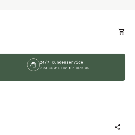
0
shopping_cart
Meinen 
24/7 Kundenservice
support_agent
Rund um die Uhr für dich da
share