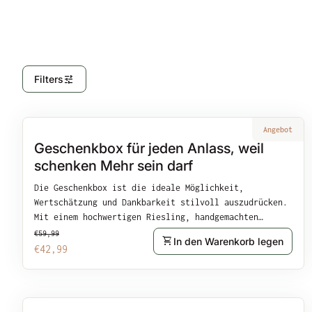
tune
Filters
Vergrößern
Angebot
Geschenkbox für jeden Anlass, weil
schenken Mehr sein darf
Die Geschenkbox ist die ideale Möglichkeit,
Wertschätzung und Dankbarkeit stilvoll auszudrücken.
Mit einem hochwertigen Riesling, handgemachten
Regulärer Preis
Verkaufspreis
Spezialitäten und feinsten Genussprodukten bietet sie
€59,99
shopping_cart
In den Warenkorb legen
eine exklusive Auswahl. Die Geschenkbox enthält:
€42,99
Riesling Trocken (750ml):Ein erfrischender, trockener
Weißwein vom Weingut Anton – ideal für entspannte
Festabende. Wabennudeln Bunt (250g):Handgemachte,
bunte Nudeln von Börschinger Nudeln – ein Genuss für
Vergrößern